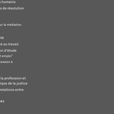
ts humains
s de résolution
ur la médiation
ité
é au travail
ion d'étude
t emploi"
cession à
 la profession et
ique de la justice
relations entre
sés