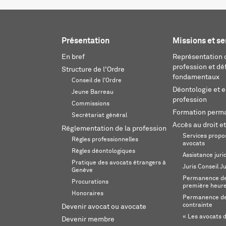
Présentation
Missions et se
En bref
Représentation d
profession et dé
Structure de l'Ordre
fondamentaux
Conseil de l'Ordre
Déontologie et 
Jeune Barreau
profession
Commissions
Formation perm
Secrétariat général
Accès au droit et
Réglementation de la profession
Services propos
Règles professionnelles
avocats
Règles déontologiques
Assistance juri
Pratique des avocats étrangers à
Juris Conseil J
Genève
Permanence de 
Procurations
première heur
Honoraires
Permanence de
contrainte
Devenir avocat ou avocate
« Les avocats d
Devenir membre