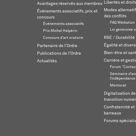
Libertés et droi
Avantages réservés aux membres
Modes alternatif
Événements associatifs, prix et
des conflits
concours
FAQ Médiation
Événements associatifs
Loi genevoise s
Prix Michel Halpérin
RSE / Durabilité
Concours d'art oratoire
Égalité et divers
Partenaire de l'Ordre
Bien-être et sant
Publications de l'Ordre
Carrière et gest
Actualités
Forum "Contac
Séminaire d’ac
l’indépendance
Mentorat
Digitalisation de
transition numér
Confraternité et 
barreaux
Forums spéciali