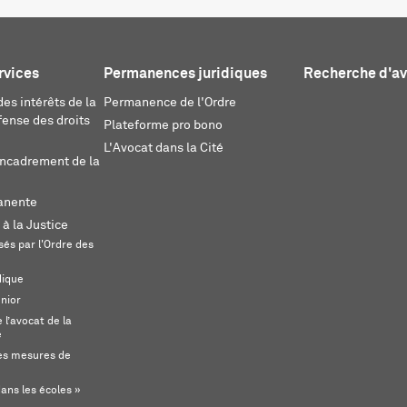
rvices
Permanences juridiques
Recherche d'a
es intérêts de la
Permanence de l'Ordre
fense des droits
Plateforme pro bono
L'Avocat dans la Cité
encadrement de la
anente
 à la Justice
és par l'Ordre des
dique
unior
l’avocat de la
e
s mesures de
ans les écoles »