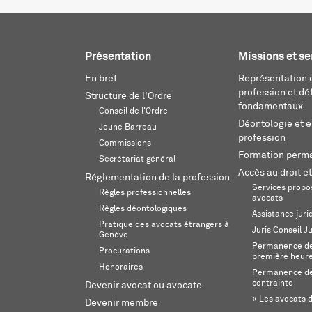
Présentation
Missions et se
En bref
Représentation d
profession et dé
Structure de l'Ordre
fondamentaux
Conseil de l'Ordre
Déontologie et 
Jeune Barreau
profession
Commissions
Formation perm
Secrétariat général
Accès au droit et
Réglementation de la profession
Services propos
Règles professionnelles
avocats
Règles déontologiques
Assistance juri
Pratique des avocats étrangers à
Juris Conseil J
Genève
Permanence de 
Procurations
première heur
Honoraires
Permanence de
contrainte
Devenir avocat ou avocate
« Les avocats d
Devenir membre