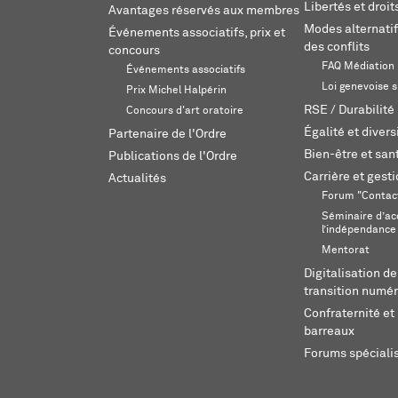
Libertés et droi
Avantages réservés aux membres
Modes alternatif
Événements associatifs, prix et
des conflits
concours
FAQ Médiation
Événements associatifs
Loi genevoise s
Prix Michel Halpérin
RSE / Durabilité
Concours d'art oratoire
Égalité et divers
Partenaire de l'Ordre
Bien-être et sant
Publications de l'Ordre
Carrière et gest
Actualités
Forum "Contac
Séminaire d’ac
l’indépendance
Mentorat
Digitalisation de
transition numér
Confraternité et 
barreaux
Forums spéciali