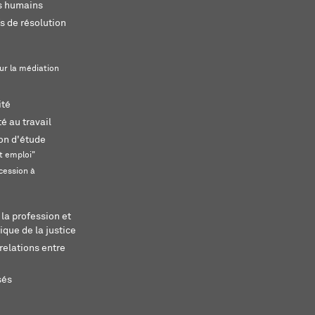
ts humains
s de résolution
ur la médiation
ité
é au travail
ion d'étude
t emploi"
cession à
 la profession et
ique de la justice
relations entre
sés