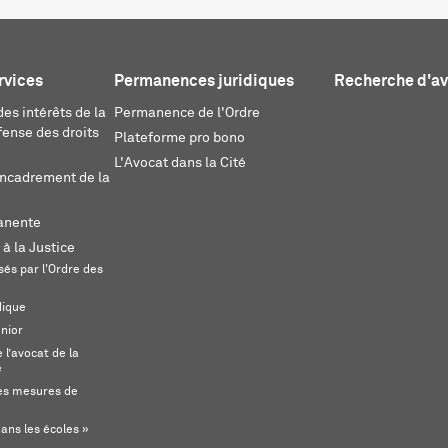
rvices
Permanences juridiques
Recherche d'a
es intérêts de la
Permanence de l'Ordre
fense des droits
Plateforme pro bono
L'Avocat dans la Cité
encadrement de la
anente
 à la Justice
és par l'Ordre des
dique
unior
l’avocat de la
e
s mesures de
ans les écoles »