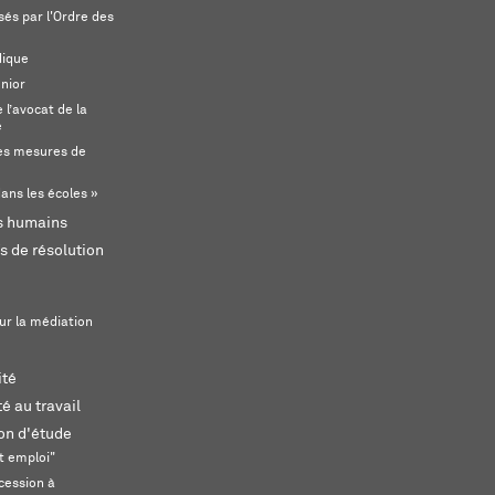
és par l'Ordre des
dique
unior
l’avocat de la
e
s mesures de
ans les écoles »
ts humains
s de résolution
ur la médiation
ité
é au travail
ion d'étude
t emploi"
cession à