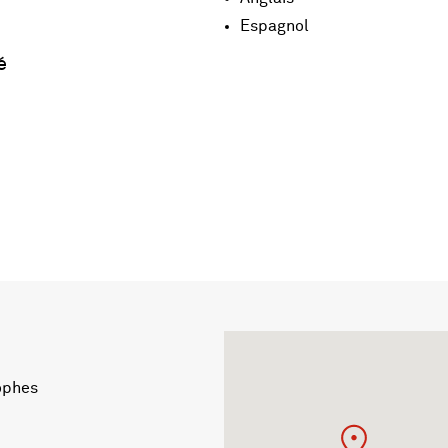
Espagnol
é
ophes