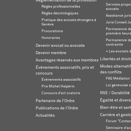
Réglementation de la profession
Services propos
Règles professionnelles
avocats
Règles déontologiques
Assistance juri
Pratique des avocats étrangers à
Juris Conseil J
Genève
Permanence de 
Procurations
première heur
Honoraires
Permanence de
contrainte
Devenir avocat ou avocate
« Les avocats d
Devenir membre
Libertés et droi
Avantages réservés aux membres
Modes alternatif
Événements associatifs, prix et
des conflits
concours
FAQ Médiation
Événements associatifs
Loi genevoise s
Prix Michel Halpérin
RSE / Durabilité
Concours d'art oratoire
Égalité et divers
Partenaire de l'Ordre
Bien-être et sant
Publications de l'Ordre
Carrière et gest
Actualités
Forum "Contac
Séminaire d’ac