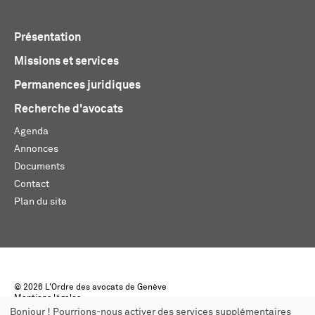
Présentation
Missions et services
Permanences juridiques
Recherche d'avocats
Agenda
Annonces
Documents
Contact
Plan du site
© 2026 L'Ordre des avocats de Genève
Mentions légales
Créé par monoloco
Bonjour ! Pourrions-nous activer des services supplémentaires