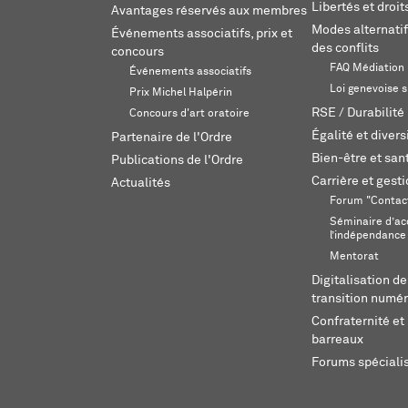
Libertés et droi
Avantages réservés aux membres
Modes alternatif
Événements associatifs, prix et
des conflits
concours
FAQ Médiation
Événements associatifs
Loi genevoise s
Prix Michel Halpérin
RSE / Durabilité
Concours d'art oratoire
Égalité et divers
Partenaire de l'Ordre
Bien-être et sant
Publications de l'Ordre
Carrière et gest
Actualités
Forum "Contac
Séminaire d’ac
l’indépendance
Mentorat
Digitalisation de
transition numér
Confraternité et 
barreaux
Forums spéciali