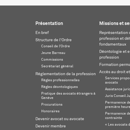
Présentation
Missions et se
En bref
Représentation d
profession et dé
Structure de l'Ordre
fondamentaux
Conseil de l'Ordre
Déontologie et 
Jeune Barreau
profession
Commissions
Formation perm
Secrétariat général
Accès au droit et
Réglementation de la profession
Services propos
Règles professionnelles
avocats
Règles déontologiques
Assistance juri
Pratique des avocats étrangers à
Juris Conseil J
Genève
Permanence de 
Procurations
première heur
Honoraires
Permanence de
contrainte
Devenir avocat ou avocate
« Les avocats d
Devenir membre