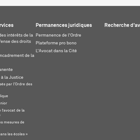
rvices
Permanences juridiques
Recherche d'a
es intérêts de la
Permanence de l'Ordre
fense des droits
Plateforme pro bono
L'Avocat dans la Cité
encadrement de la
anente
 à la Justice
és par l'Ordre des
dique
unior
l’avocat de la
e
s mesures de
ans les écoles »