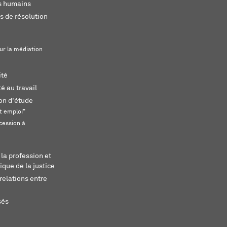
ts humains
s de résolution
ur la médiation
ité
é au travail
ion d'étude
t emploi"
cession à
 la profession et
ique de la justice
relations entre
sés