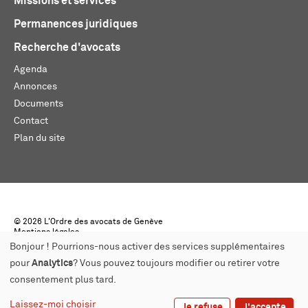
Missions et services
Permanences juridiques
Recherche d'avocats
Agenda
Annonces
Documents
Contact
Plan du site
© 2026 L'Ordre des avocats de Genève
Mentions légales
Créé par monoloco
Bonjour ! Pourrions-nous activer des services supplémentaires
pour
Analytics
? Vous pouvez toujours modifier ou retirer votre
consentement plus tard.
Laissez-moi choisir
Je refuse
J'accepte