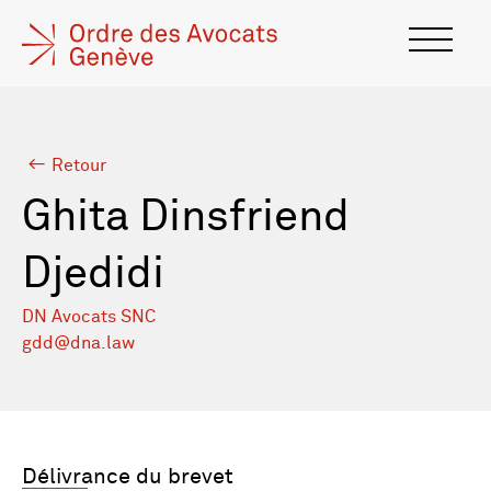
Retour
Ghita Dinsfriend
Djedidi
DN Avocats SNC
gdd@dna.law
Délivrance du brevet