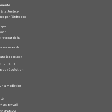
anente
 à la Justice
és par l'Ordre des
dique
unior
l’avocat de la
e
s mesures de
ans les écoles »
ts humains
s de résolution
ur la médiation
ité
é au travail
ion d'étude