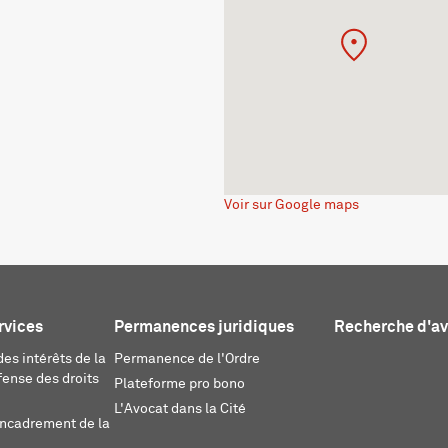
Voir sur Google maps
rvices
Permanences juridiques
Recherche d'a
es intérêts de la
Permanence de l'Ordre
fense des droits
Plateforme pro bono
L'Avocat dans la Cité
encadrement de la