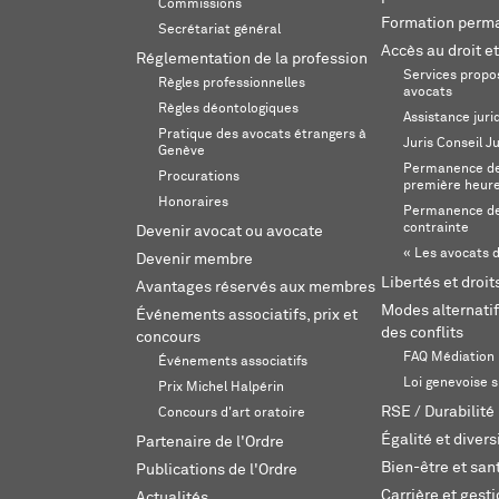
Commissions
Formation perm
Secrétariat général
Accès au droit et
Réglementation de la profession
Services propos
Règles professionnelles
avocats
Règles déontologiques
Assistance juri
Pratique des avocats étrangers à
Juris Conseil J
Genève
Permanence de 
Procurations
première heur
Honoraires
Permanence de
contrainte
Devenir avocat ou avocate
« Les avocats d
Devenir membre
Libertés et droi
Avantages réservés aux membres
Modes alternatif
Événements associatifs, prix et
des conflits
concours
FAQ Médiation
Événements associatifs
Loi genevoise s
Prix Michel Halpérin
RSE / Durabilité
Concours d'art oratoire
Égalité et divers
Partenaire de l'Ordre
Bien-être et sant
Publications de l'Ordre
Carrière et gest
Actualités