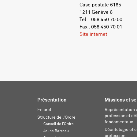
Case postale 6165
1211 Genève 6
Tél. : 058 450 70 00
Fax : 058 450 70 01
Site internet
Présentation
Missions et se
En bref
Représentation d
profession et dé
Structure de l'Ordre
fondamentaux
Conseil de l'Ordre
Déontologie et 
Jeune Barreau
profession