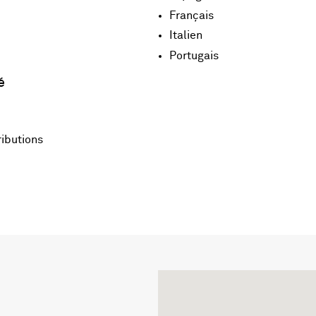
Français
Italien
Portugais
é
ributions