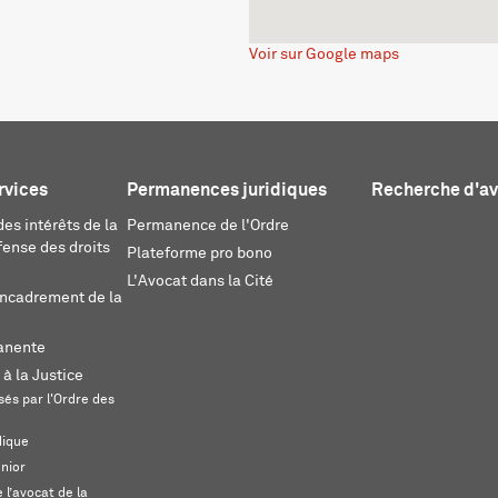
Voir sur Google maps
rvices
Permanences juridiques
Recherche d'a
es intérêts de la
Permanence de l'Ordre
fense des droits
Plateforme pro bono
L'Avocat dans la Cité
encadrement de la
anente
 à la Justice
és par l'Ordre des
dique
unior
l’avocat de la