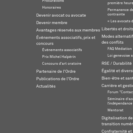
Procurations
première heur
Honoraires
Permanence de
contrainte
Devenir avocat ou avocate
« Les avocats d
Devenir membre
Libertés et droi
Avantages réservés aux membres
Modes alternatif
Événements associatifs, prix et
des conflits
concours
FAQ Médiation
Événements associatifs
Loi genevoise s
Prix Michel Halpérin
RSE / Durabilité
Concours d'art oratoire
Égalité et divers
Partenaire de l'Ordre
Bien-être et sant
Publications de l'Ordre
Carrière et gest
Actualités
Forum "Contac
Séminaire d’ac
l’indépendance
Mentorat
Digitalisation de
transition numér
Confraternité et 