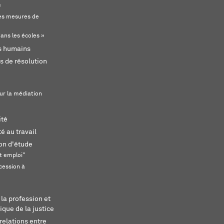
e
s mesures de
ans les écoles »
ts humains
s de résolution
ur la médiation
ité
é au travail
ion d'étude
t emploi"
cession à
 la profession et
ique de la justice
relations entre