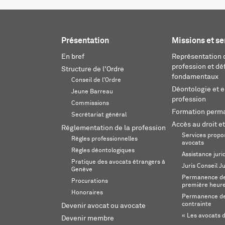
Présentation
Missions et se
En bref
Représentation d
profession et dé
Structure de l'Ordre
fondamentaux
Conseil de l'Ordre
Déontologie et 
Jeune Barreau
profession
Commissions
Formation perm
Secrétariat général
Accès au droit et
Réglementation de la profession
Services propos
Règles professionnelles
avocats
Règles déontologiques
Assistance juri
Pratique des avocats étrangers à
Juris Conseil J
Genève
Permanence de 
Procurations
première heur
Honoraires
Permanence de
contrainte
Devenir avocat ou avocate
« Les avocats d
Devenir membre