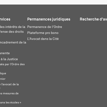
rvices
Permanences juridiques
Recherche d'a
es intérêts de la
Permanence de l'Ordre
fense des droits
Plateforme pro bono
L'Avocat dans la Cité
encadrement de la
anente
 à la Justice
és par l'Ordre des
dique
unior
l’avocat de la
e
s mesures de
ans les écoles »