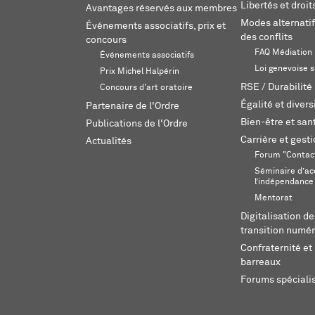
Libertés et droi
Avantages réservés aux membres
Modes alternatif
Événements associatifs, prix et
des conflits
concours
FAQ Médiation
Événements associatifs
Loi genevoise s
Prix Michel Halpérin
RSE / Durabilité
Concours d'art oratoire
Égalité et divers
Partenaire de l'Ordre
Bien-être et sant
Publications de l'Ordre
Carrière et gest
Actualités
Forum "Contac
Séminaire d’ac
l’indépendance
Mentorat
Digitalisation de
transition numér
Confraternité et 
barreaux
Forums spéciali