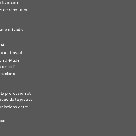
ts humains
s de résolution
ur la médiation
ité
é au travail
ion d'étude
t emploi"
cession à
 la profession et
ique de la justice
relations entre
sés