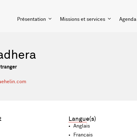
Présentation
Missions et services
Agenda
adhera
étranger
aehelin.com
t
Langue(s)
Anglais
Français