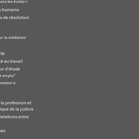
ans les écoles »
ts humains
s de résolution
ur la médiation
ité
é au travail
ion d'étude
t emploi"
cession à
 la profession et
ique de la justice
relations entre
sés