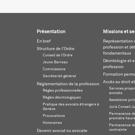
Présentation
Missions et se
En bref
Représentation d
profession et dé
Structure de l'Ordre
fondamentaux
Conseil de l'Ordre
Déontologie et 
Jeune Barreau
profession
Commissions
Formation perm
Secrétariat général
Accès au droit et
Réglementation de la profession
Services propos
Règles professionnelles
avocats
Règles déontologiques
Assistance juri
Pratique des avocats étrangers à
Juris Conseil J
Genève
Permanence de 
Procurations
première heur
Honoraires
Permanence de
contrainte
Devenir avocat ou avocate