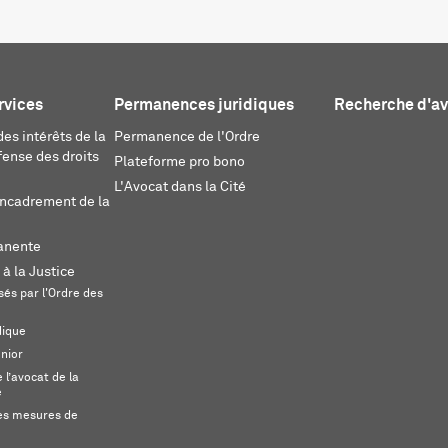
rvices
Permanences juridiques
Recherche d'a
es intérêts de la
Permanence de l'Ordre
fense des droits
Plateforme pro bono
L'Avocat dans la Cité
encadrement de la
anente
 à la Justice
és par l'Ordre des
dique
unior
l’avocat de la
e
s mesures de