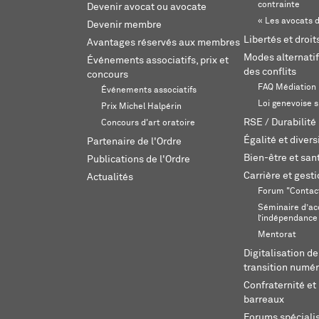
contrainte
Devenir avocat ou avocate
« Les avocats d
Devenir membre
Libertés et droi
Avantages réservés aux membres
Modes alternatif
Événements associatifs, prix et
des conflits
concours
FAQ Médiation
Événements associatifs
Loi genevoise s
Prix Michel Halpérin
RSE / Durabilité
Concours d'art oratoire
Égalité et divers
Partenaire de l'Ordre
Bien-être et sant
Publications de l'Ordre
Carrière et gest
Actualités
Forum "Contac
Séminaire d’ac
l’indépendance
Mentorat
Digitalisation de
transition numér
Confraternité et 
barreaux
Forums spéciali