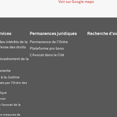
Voir sur Google maps
rvices
Permanences juridiques
Recherche d'a
es intérêts de la
Permanence de l'Ordre
fense des droits
Plateforme pro bono
L'Avocat dans la Cité
encadrement de la
anente
 à la Justice
és par l'Ordre des
dique
unior
l’avocat de la
e
s mesures de