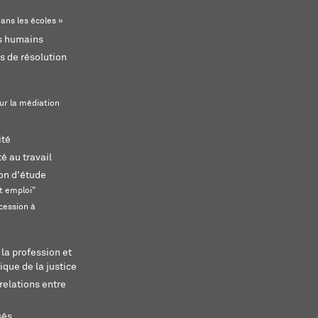
ans les écoles »
ts humains
s de résolution
ur la médiation
ité
é au travail
ion d'étude
t emploi"
cession à
 la profession et
ique de la justice
relations entre
sés