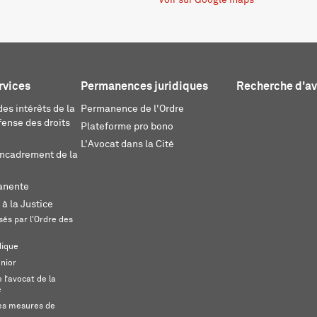
Voir sur Google maps
rvices
Permanences juridiques
Recherche d'a
es intérêts de la
Permanence de l'Ordre
fense des droits
Plateforme pro bono
L'Avocat dans la Cité
encadrement de la
anente
 à la Justice
és par l'Ordre des
dique
unior
l’avocat de la
e
s mesures de