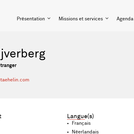
Présentation
Missions et services
Agenda
ijverberg
étranger
staehelin.com
t
Langue(s)
Français
Néerlandais