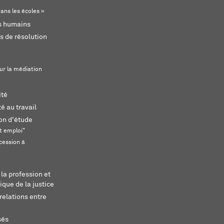
ans les écoles »
ts humains
s de résolution
ur la médiation
ité
é au travail
ion d'étude
t emploi"
cession à
 la profession et
ique de la justice
relations entre
sés