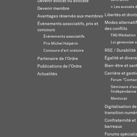
contrainte
Devenir avocat ou avocate
« Les avocats d
Devenir membre
Libertés et droi
Avantages réservés aux membres
Modes alternatif
Événements associatifs, prix et
des conflits
concours
FAQ Médiation
Événements associatifs
Loi genevoise s
Prix Michel Halpérin
RSE / Durabilité
Concours d'art oratoire
Égalité et divers
Partenaire de l'Ordre
Bien-être et sant
Publications de l'Ordre
Carrière et gest
Actualités
Forum "Contac
Séminaire d’ac
l’indépendance
Mentorat
Digitalisation de
transition numér
Confraternité et 
barreaux
Forums spéciali