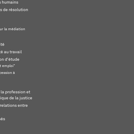
ts humains
s de résolution
ur la médiation
ité
é au travail
ion d'étude
t emploi"
cession à
 la profession et
ique de la justice
relations entre
sés