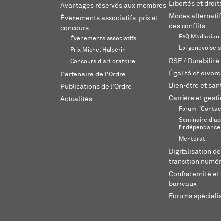
Libertés et droi
Avantages réservés aux membres
Modes alternatif
Événements associatifs, prix et
des conflits
concours
FAQ Médiation
Événements associatifs
Loi genevoise s
Prix Michel Halpérin
RSE / Durabilité
Concours d'art oratoire
Égalité et divers
Partenaire de l'Ordre
Bien-être et sant
Publications de l'Ordre
Carrière et gest
Actualités
Forum "Contac
Séminaire d’ac
l’indépendance
Mentorat
Digitalisation de
transition numér
Confraternité et 
barreaux
Forums spéciali