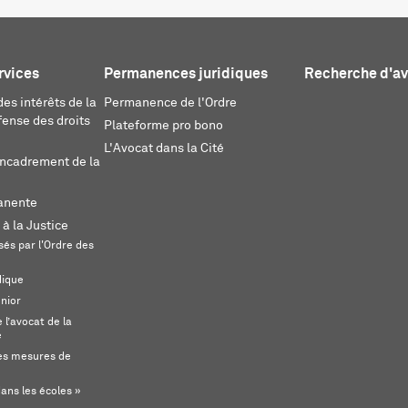
rvices
Permanences juridiques
Recherche d'a
es intérêts de la
Permanence de l'Ordre
fense des droits
Plateforme pro bono
L'Avocat dans la Cité
encadrement de la
anente
 à la Justice
és par l'Ordre des
dique
unior
l’avocat de la
e
s mesures de
ans les écoles »