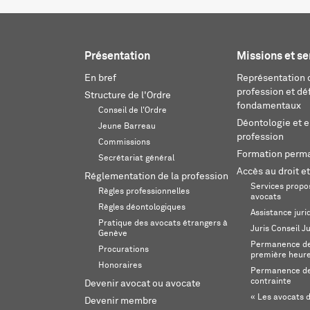
Présentation
Missions et se
En bref
Représentation d
profession et dé
Structure de l'Ordre
fondamentaux
Conseil de l'Ordre
Déontologie et 
Jeune Barreau
profession
Commissions
Formation perm
Secrétariat général
Accès au droit et
Réglementation de la profession
Services propos
Règles professionnelles
avocats
Règles déontologiques
Assistance juri
Pratique des avocats étrangers à
Juris Conseil J
Genève
Permanence de 
Procurations
première heur
Honoraires
Permanence de
contrainte
Devenir avocat ou avocate
« Les avocats d
Devenir membre