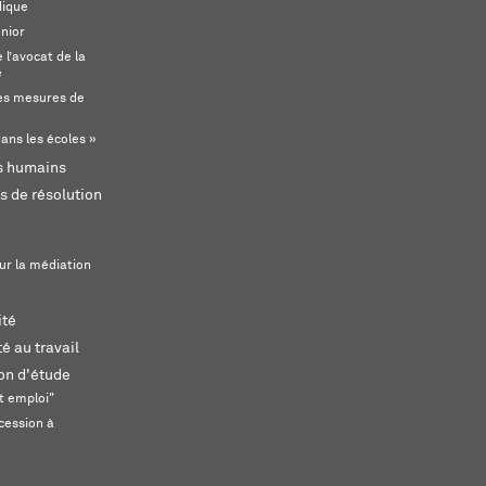
dique
unior
l’avocat de la
e
s mesures de
ans les écoles »
ts humains
s de résolution
ur la médiation
ité
é au travail
ion d'étude
t emploi"
cession à