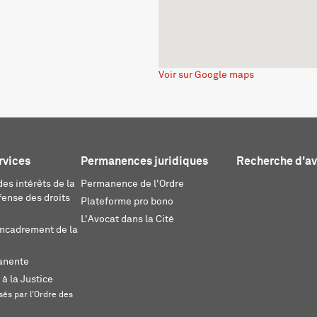
Voir sur Google maps
rvices
Permanences juridiques
Recherche d'a
es intérêts de la
Permanence de l'Ordre
fense des droits
Plateforme pro bono
L'Avocat dans la Cité
encadrement de la
anente
 à la Justice
és par l'Ordre des