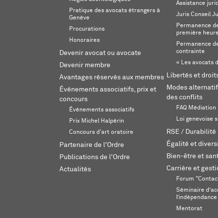
Assistance juri
Pratique des avocats étrangers à
Juris Conseil J
Genève
Permanence de 
Procurations
première heur
Honoraires
Permanence de
contrainte
Devenir avocat ou avocate
« Les avocats d
Devenir membre
Libertés et droi
Avantages réservés aux membres
Modes alternatif
Événements associatifs, prix et
des conflits
concours
FAQ Médiation
Événements associatifs
Loi genevoise s
Prix Michel Halpérin
RSE / Durabilité
Concours d'art oratoire
Égalité et divers
Partenaire de l'Ordre
Bien-être et sant
Publications de l'Ordre
Carrière et gest
Actualités
Forum "Contac
Séminaire d’ac
l’indépendance
Mentorat