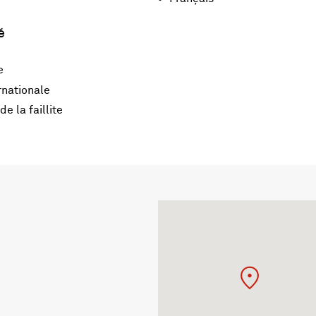
é
e
rnationale
e la faillite