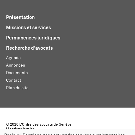
Présentation
Missions et services
Permanences juridiques
Recherche d'avocats
Agenda
Annonces
Documents
Contact
Plan du site
© 2026 L'Ordre des avocats de Genève
Mentions légales
Créé par monoloco