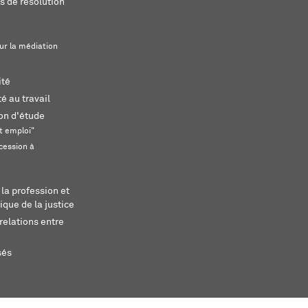
s de résolution
ur la médiation
ité
é au travail
ion d'étude
t emploi"
cession à
 la profession et
ique de la justice
relations entre
sés