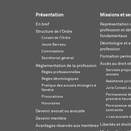
Présentation
Missions et se
En bref
Représentation d
profession et dé
Structure de l'Ordre
fondamentaux
Conseil de l'Ordre
Déontologie et 
Jeune Barreau
profession
Commissions
Formation perm
Secrétariat général
Accès au droit et
Réglementation de la profession
Services propos
Règles professionnelles
avocats
Règles déontologiques
Assistance juri
Pratique des avocats étrangers à
Juris Conseil J
Genève
Permanence de 
Procurations
première heur
Honoraires
Permanence de
contrainte
Devenir avocat ou avocate
« Les avocats d
Devenir membre
Libertés et droi
Avantages réservés aux membres