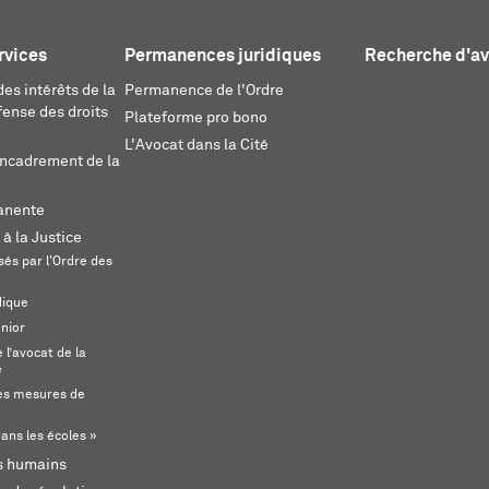
rvices
Permanences juridiques
Recherche d'a
es intérêts de la
Permanence de l'Ordre
fense des droits
Plateforme pro bono
L'Avocat dans la Cité
encadrement de la
anente
 à la Justice
és par l'Ordre des
dique
unior
l’avocat de la
e
s mesures de
ans les écoles »
ts humains