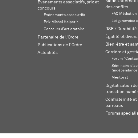
Modes alternatif
Événements associatifs, prix et
des conflits
concours
FAQ Médiation
Événements associatifs
Loi genevoise s
Prix Michel Halpérin
RSE / Durabilité
Concours d'art oratoire
Égalité et divers
Partenaire de l'Ordre
Bien-être et sant
Publications de l'Ordre
Carrière et gest
Actualités
Forum "Contac
Séminaire d’ac
l’indépendance
Mentorat
Digitalisation de
transition numér
Confraternité et 
barreaux
Forums spéciali