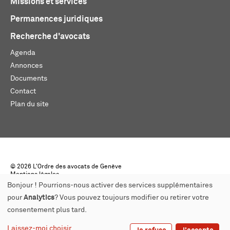
Missions et services
Permanences juridiques
Recherche d'avocats
Agenda
Annonces
Documents
Contact
Plan du site
© 2026 L'Ordre des avocats de Genève
Mentions légales
Créé par monoloco
Bonjour ! Pourrions-nous activer des services supplémentaires
pour
Analytics
? Vous pouvez toujours modifier ou retirer votre
consentement plus tard.
Laissez-moi choisir